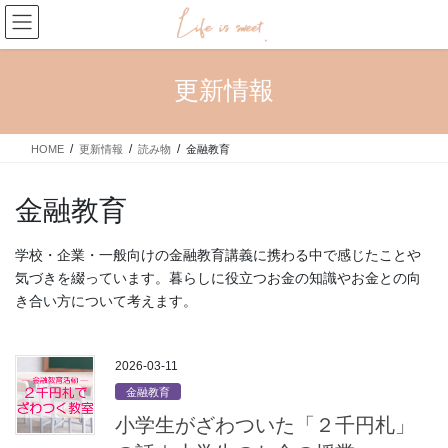
コ
ナ
ン
ビ
テ
ゲ
ン
ー
更新情報
ツ
シ
へ
ョ
ス
ン
HOME
更新情報
読み物
金融教育
キ
に
ッ
移
プ
動
金融教育
学校・企業・一般向けの金融教育講義に携わる中で感じたことや
気づきを綴っています。暮らしに役立つお金の知識やお金との向
き合い方について考えます。
2026-03-11
金融教育
小学生がざわついた「２千円札」