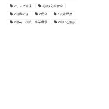
#リスク管理
#持続化給付金
#知識の森
#税金
#資産運用
#贈与・相続・事業継承
#違いを解説