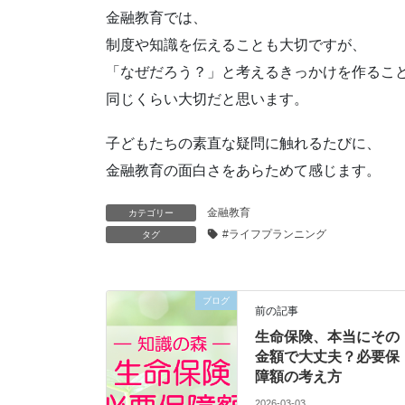
金融教育では、
制度や知識を伝えることも大切ですが、
「なぜだろう？」と考えるきっかけを作るこ
同じくらい大切だと思います。
子どもたちの素直な疑問に触れるたびに、
金融教育の面白さをあらためて感じます。
金融教育
カテゴリー
#ライフプランニング
タグ
ブログ
前の記事
生命保険、本当にその
金額で大丈夫？必要保
障額の考え方
2026-03-03