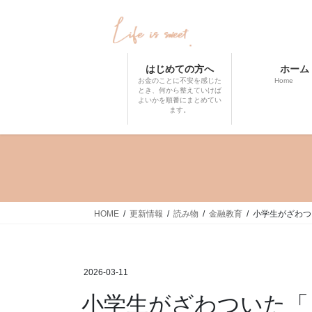
コ
ナ
ン
ビ
テ
ゲ
ン
ー
はじめての方へ
ホーム
ツ
シ
お金のことに不安を感じた
Home
へ
ョ
とき、何から整えていけば
よいかを順番にまとめてい
ス
ン
ます。
キ
に
ッ
移
プ
動
HOME
更新情報
読み物
金融教育
小学生がざわつ
2026-03-11
小学生がざわついた「