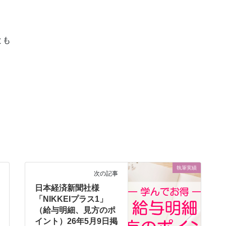
とも
執筆実績
次の記事
日本経済新聞社様
「NIKKEIプラス1」
（給与明細、見方のポ
イント）26年5月9日掲