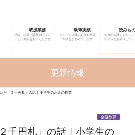
取扱業務
執筆実績
読みも
相談・執筆・講座 皆さまに
メディア掲載の記事や執筆
お金の知識をやさしい
正しい知識をお伝えします
実績をまとめています
でそっとお届けしてい
更新情報
いた「２千円札」の話｜小学生のお金の授業
金融教育
２千円札」の話｜小学生の