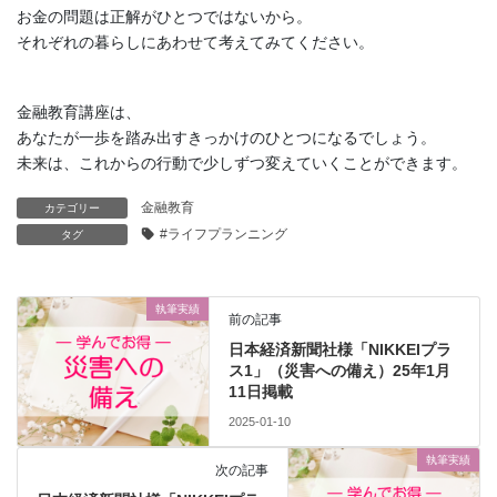
お金の問題は正解がひとつではないから。
それぞれの暮らしにあわせて考えてみてください。
金融教育講座は、
あなたが一歩を踏み出すきっかけのひとつになるでしょう。
未来は、これからの行動で少しずつ変えていくことができます。
金融教育
カテゴリー
#ライフプランニング
タグ
執筆実績
前の記事
日本経済新聞社様「NIKKEIプラ
ス1」（災害への備え）25年1月
11日掲載
2025-01-10
執筆実績
次の記事