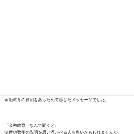
今日のお話は、
講義後にいただいたメッセージを受けて感じたことです。
ある講義のあと、こんなメッセージをいただきました。
「お金の仕組みがやっと理解できました」
「小さな家計から大きな経済が動いていることに気が付きまし
た」
そして
「先生の、未来は変えられるという言葉が印象に残りました」
と。
金融教育の役割をあらためて感じたメッセージでした。
「金融教育」なんて聞くと、
制度や数字の説明を思い浮かべる人も多いかもしれませんが、