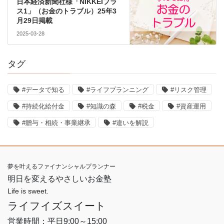
日本経済新聞社様「NIKKEIプラ
ス1」（お金のトラブル）25年3
月29日掲載
2025-03-28
タグ
#データで知る
#ライフプランニング
#リスク管理
#持続化給付金
#知識の森
#税金
#資産運用
#贈与・相続・事業継承
#違いを解説
夢を叶えるファイナンシャルプランナー
明日を変えるやさしいお金塾
Life is sweet.
ライフイズスイート
営業時間：平日9:00～15:00