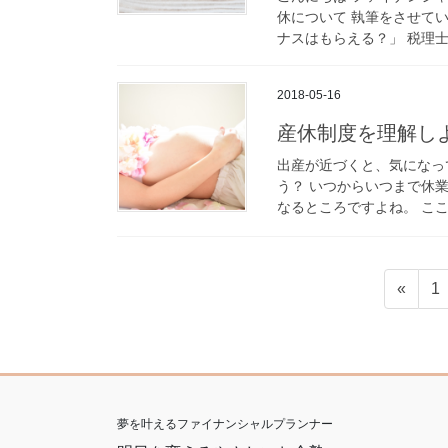
休について 執筆をさせて
ナスはもらえる？」 税理士
2018-05-16
産休制度を理解し
出産が近づくと、気になっ
う？ いつからいつまで休
なるところですよね。 ここ
投
固
«
1
稿
定
ペ
の
ー
ペ
ジ
ー
夢を叶えるファイナンシャルプランナー