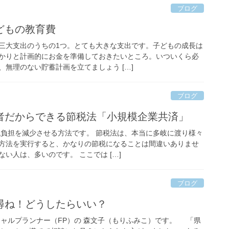
ブログ
どもの教育費
三大支出のうちの1つ。とても大きな支出です。子どもの成長は
かりと計画的にお金を準備しておきたいところ。いついくら必
無理のない貯蓄計画を立てましょう […]
ブログ
者だからできる節税法「小規模企業共済」
税負担を減少させる方法です。 節税法は、本当に多岐に渡り様々
方法を実行すると、かなりの節税になることは間違いありませ
い人は、多いのです。 ここでは […]
ブログ
尋ね！どうしたらいい？
シャルプランナー（FP）の 森文子（もりふみこ）です。 「県