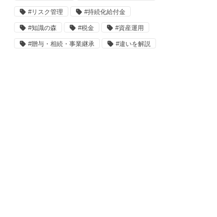
#リスク管理
#持続化給付金
#知識の森
#税金
#資産運用
#贈与・相続・事業継承
#違いを解説