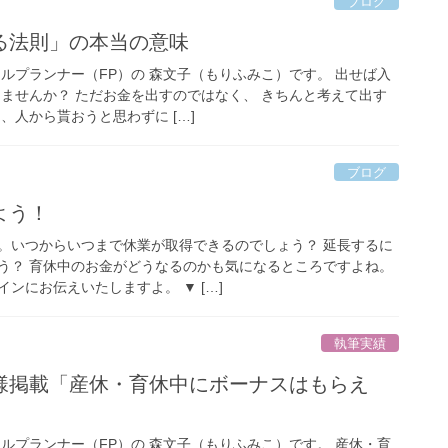
ブログ
る法則」の本当の意味
ルプランナー（FP）の 森文子（もりふみこ）です。 出せば入
りませんか？ ただお金を出すのではなく、 きちんと考えて出す
、人から貰おうと思わずに […]
ブログ
よう！
。いつからいつまで休業が取得できるのでしょう？ 延長するに
う？ 育休中のお金がどうなるのかも気になるところですよね。
ンにお伝えいたしますよ。 ▼ […]
執筆実績
様掲載「産休・育休中にボーナスはもらえ
ルプランナー（FP）の 森文子（もりふみこ）です。 産休・育