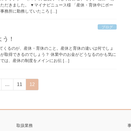
いただきました。 ▼マイナビニュース様 「産休・育休中にボー
事務所に勤務していたころ […]
ブログ
よう！
てくるのが、産休・育休のこと。産休と育休の違いは何でしょ
業が取得できるのでしょう？ 休業中のお金がどうなるのかも気に
では、産休の制度をメインにお伝 […]
固
固
…
11
12
定
定
ペ
ペ
ー
ー
ジ
ジ
取扱業務