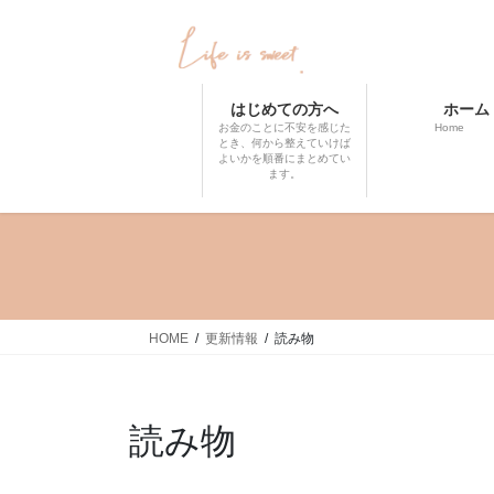
コ
ナ
ン
ビ
テ
ゲ
ン
ー
はじめての方へ
ホーム
ツ
シ
お金のことに不安を感じた
Home
へ
ョ
とき、何から整えていけば
よいかを順番にまとめてい
ス
ン
ます。
キ
に
ッ
移
プ
動
HOME
更新情報
読み物
読み物