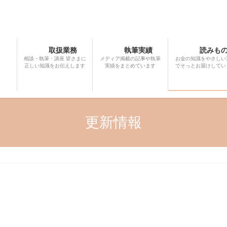
取扱業務
執筆実績
読みも
相談・執筆・講座 皆さまに
メディア掲載の記事や執筆
お金の知識をやさしい
正しい知識をお伝えします
実績をまとめています
でそっとお届けしてい
更新情報