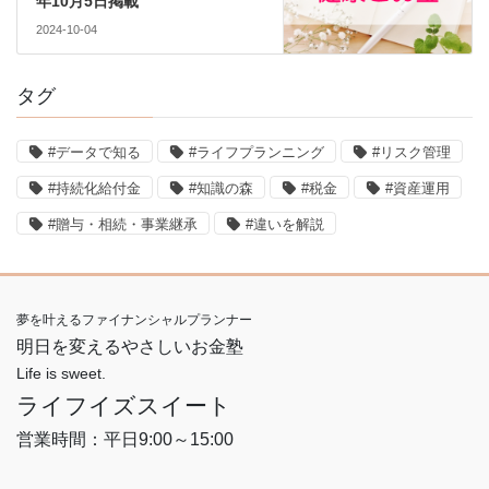
年10月5日掲載
2024-10-04
タグ
#データで知る
#ライフプランニング
#リスク管理
#持続化給付金
#知識の森
#税金
#資産運用
#贈与・相続・事業継承
#違いを解説
夢を叶えるファイナンシャルプランナー
明日を変えるやさしいお金塾
Life is sweet.
ライフイズスイート
営業時間：平日9:00～15:00