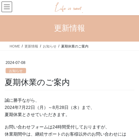
コ
ナ
ン
ビ
テ
ゲ
ン
ー
更新情報
ツ
シ
へ
ョ
ス
ン
HOME
更新情報
お知らせ
夏期休業のご案内
キ
に
ッ
移
プ
動
2024-07-08
お知らせ
夏期休業のご案内
誠に勝手ながら、
2024年7月22日（月）～8月28日（水）まで、
夏期休業とさせていただきます。
お問い合わせフォームは24時間受付しておりますが、
休業期間中は、継続サポートのお客様以外のお問い合わせには