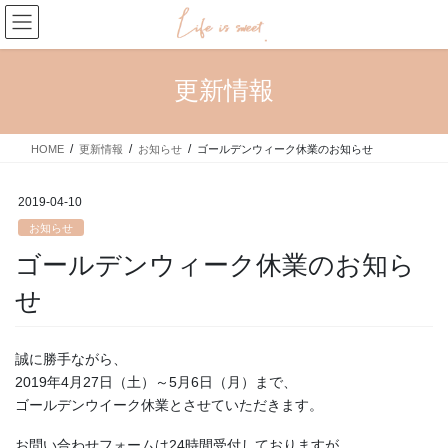
コ
ナ
ン
ビ
テ
ゲ
ン
ー
更新情報
ツ
シ
へ
ョ
ス
ン
HOME
更新情報
お知らせ
ゴールデンウィーク休業のお知らせ
キ
に
ッ
移
プ
動
2019-04-10
お知らせ
ゴールデンウィーク休業のお知ら
せ
誠に勝手ながら、
2019年4月27日（土）～5月6日（月）まで、
ゴールデンウイーク休業とさせていただきます。
お問い合わせフォームは24時間受付しておりますが、