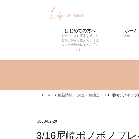
コ
ナ
ン
ビ
テ
ゲ
ン
ー
はじめての方へ
ホーム
ツ
シ
お金のことに不安を感じた
Home
へ
ョ
とき、何から整えていけば
よいかを順番にまとめてい
ス
ン
ます。
キ
に
ッ
移
プ
動
HOME
更新情報
講座・勉強会
3/16尼崎ポノポ
2018-02-20
3/16尼崎ポノポノプ