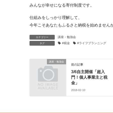
みんなが幸せになる寄付制度です。
仕組みをしっかり理解して、
今年こそあなたもふるさと納税を始めません
講座・勉強会
カテゴリー
#税金
#ライフプランニング
タグ
講座・勉強会
前の記事
3/6自主開催「超入
門！個人事業主と税
金」
2018-02-10