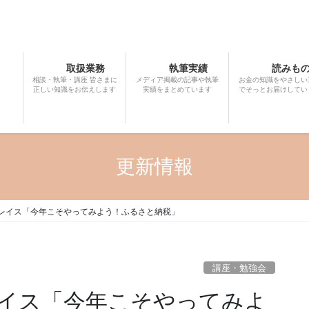
取扱業務
執筆実績
読みも
相談・執筆・講座 皆さまに
メディア掲載の記事や執筆
お金の知識をやさしい
正しい知識をお伝えします
実績をまとめています
でそっとお届けしてい
更新情報
ノプレイス「今年こそやってみよう！ふるさと納税」
講座・勉強会
レイス「今年こそやってみよ