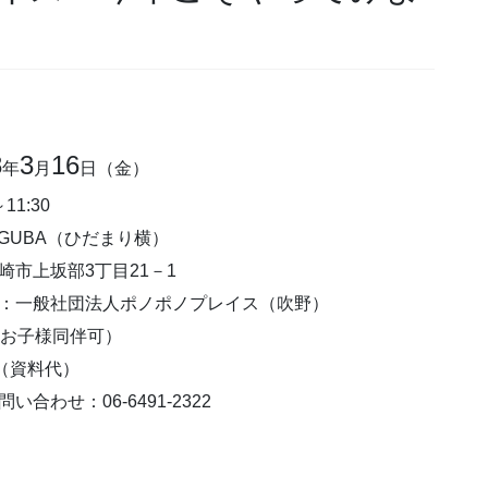
8
3
16
年
月
日（金）
11:30
UGUBA（ひだまり横）
崎市上坂部3丁目21－1
：一般社団法人ポノポノプレイス（吹野）
（お子様同伴可）
円（資料代）
合わせ：06-6491-2322