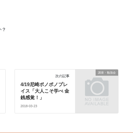
か？
講座・勉強会
次の記事
4/19尼崎ポノポノプレ
イス「大人こそ学べ 金
銭感覚！」
2018-03-23