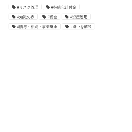
#リスク管理
#持続化給付金
#知識の森
#税金
#資産運用
#贈与・相続・事業継承
#違いを解説